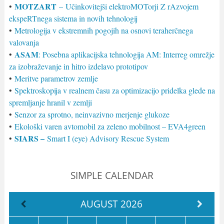
MOTZART
•
– Učinkovitejši elektroMOTorji Z rAzvojem
ekspeRTnega sistema in novih tehnologij
•
Metrologija v ekstremnih pogojih na osnovi teraherčnega
valovanja
ASAM
•
: Posebna aplikacijska tehnologija AM: Interreg omrežje
za izobraževanje in hitro izdelavo prototipov
•
Meritve parametrov zemlje
•
Spektroskopija v realnem času za optimizacijo pridelka glede na
spremljanje hranil v zemlji
•
Senzor za sprotno, neinvazivno merjenje glukoze
•
Ekološki varen avtomobil za zeleno mobilnost – EVA4green
SIARS –
•
Smart I (eye) Advisory Rescue System
SIMPLE CALENDAR
AUGUST
2026