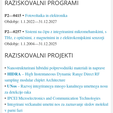
RAZISKOVALNI PROGRAMI
P2―0415 •
Fotovoltaika in elektronika
Obdobje: 1.1.2022―31.12.2027
P2―0257 •
Sistemi na čipu z integriranimi mikromehanskimi, s
THz, z optičnimi, z magnetnimi in z elektrokemijskimi senzorji
Obdobje: 1.1.2004―31.12.2025
RAZISKOVALNI PROJEKTI
•
Nanostrukturirani hibridni polprevodniški materiali in naprave
HIDRA
•
– High Instentaneous Dynamic Range Direct RF
sampling modular chiplet Architecture
UNos
•
– Razvoj integriranega mnogo kanalnega umetnega nosu
za detekcijo raka
•
IPCEI Microelectronics and Communication Technologies
•
Integrirani večkanalni umetni nos za zaznavanje sledov molekul
v parni fazi